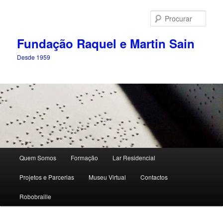
Saltar
para
Procu
o
conteúdo
Fundação Raquel e Martin Sain
primário
Desde 1959
Menu
Quem Somos
Formação
Lar Residencial
principal
Projetos e Parcerias
Museu Virtual
Contactos
Robobraille