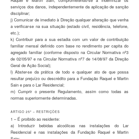
Raquel e Martin Sain, comprometendo-se a indemnizar os
serviços dos danos, independentemente da aplicação de sanção
disciplinar;
j) Comunicar de imediato à Direção qualquer alteração que venha
a verificar-se na sua situação (estado civil, residência, telefone,
etc.);
k) Contribuir para a sua estadia com um valor de contribuição
familiar mensal definido com base no rendimento per capita do
agregado familiar (conforme disposto na Circular Normativa nº3
de 02/05/97 e na Circular Normativa nº7 de 14/08/97 da Direção
Geral de Ação Social);
l) Abster-se da prática de todo e qualquer ato de que possa
resultar prejuízo ou descrédito para a Fundação Raquel e Martin
Sain e para o Lar Residencial;
m) Cumprir o presente Regulamento, assim como todas as
normas superiormente determinadas.
ARTIGO 25º – RESTRIÇÕES
1 – É proibido ao residente:
a) Introduzir bebidas alcoólicas nas instalações do Lar
Residencial e nas instalações da Fundação Raquel e Martin
Sain;