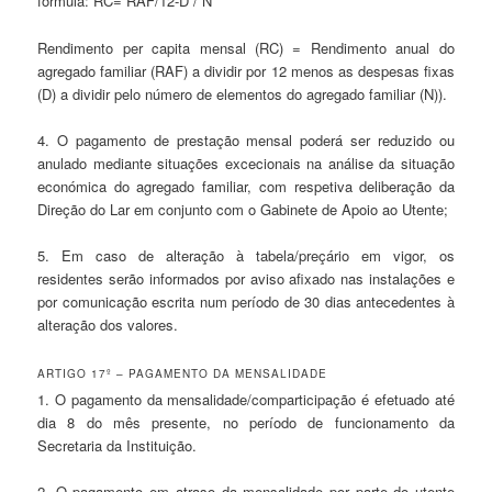
fórmula: RC= RAF/12-D / N
Rendimento per capita mensal (RC) = Rendimento anual do
agregado familiar (RAF) a dividir por 12 menos as despesas fixas
(D) a dividir pelo número de elementos do agregado familiar (N)).
4. O pagamento de prestação mensal poderá ser reduzido ou
anulado mediante situações excecionais na análise da situação
económica do agregado familiar, com respetiva deliberação da
Direção do Lar em conjunto com o Gabinete de Apoio ao Utente;
5. Em caso de alteração à tabela/preçário em vigor, os
residentes serão informados por aviso afixado nas instalações e
por comunicação escrita num período de 30 dias antecedentes à
alteração dos valores.
ARTIGO 17º – PAGAMENTO DA MENSALIDADE
1. O pagamento da mensalidade/comparticipação é efetuado até
dia 8 do mês presente, no período de funcionamento da
Secretaria da Instituição.
2. O pagamento em atraso da mensalidade por parte do utente