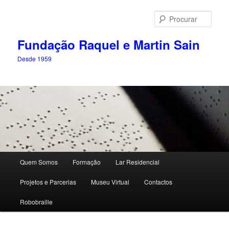
Saltar
para
Procu
o
conteúdo
Fundação Raquel e Martin Sain
primário
Desde 1959
Menu
Quem Somos
Formação
Lar Residencial
principal
Projetos e Parcerias
Museu Virtual
Contactos
Robobraille