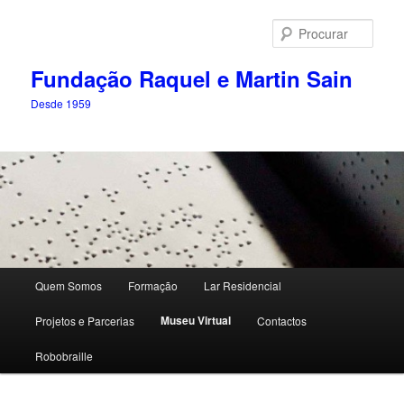
Saltar
para
Procu
o
conteúdo
Fundação Raquel e Martin Sain
primário
Desde 1959
Menu
Quem Somos
Formação
Lar Residencial
principal
Museu Virtual
Projetos e Parcerias
Contactos
Robobraille