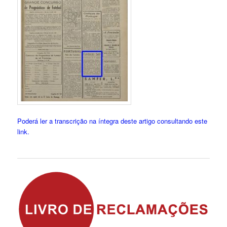
Poderá ler a transcrição na íntegra deste artigo consultando este
link.