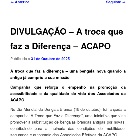
Navegação
←
Anterior
Seguinte
→
de
artigos
DIVULGAÇÃO – A troca que
faz a Diferença – ACAPO
Publicado a
31 de Outubro de 2025
A troca que faz a diferença – uma bengala nova quando a
antiga já cumpriu a sua missão
Campanha que reforça o empenho na promoção da
acessibilidade e da qualidade de vida dos Associados da
ACAPO
No Dia Mundial da Bengala Branca (15 de outubro), foi lançada a
campanha “A Troca que Faz a Diferença”, uma iniciativa que visa
promover a substituição de bengalas brancas antigas por novas,
contribuindo para a melhoria das condições de mobilidade,
segurança e autonomia dos Associados Efetivos da ACAPO.