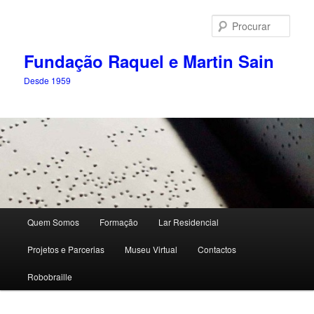
Saltar
para
Procu
o
conteúdo
Fundação Raquel e Martin Sain
primário
Desde 1959
Menu
Quem Somos
Formação
Lar Residencial
principal
Projetos e Parcerias
Museu Virtual
Contactos
Robobraille