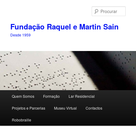
Saltar
para
Procu
o
conteúdo
Fundação Raquel e Martin Sain
primário
Desde 1959
Menu
Quem Somos
Formação
Lar Residencial
principal
Projetos e Parcerias
Museu Virtual
Contactos
Robobraille