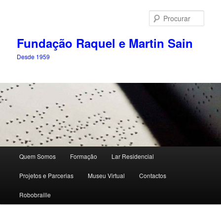
Saltar
para
Procu
o
conteúdo
Fundação Raquel e Martin Sain
primário
Desde 1959
Menu
Quem Somos
Formação
Lar Residencial
principal
Projetos e Parcerias
Museu Virtual
Contactos
Robobraille