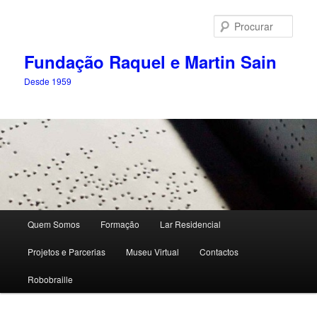
Saltar
para
Procu
o
conteúdo
Fundação Raquel e Martin Sain
primário
Desde 1959
Menu
Quem Somos
Formação
Lar Residencial
principal
Projetos e Parcerias
Museu Virtual
Contactos
Robobraille