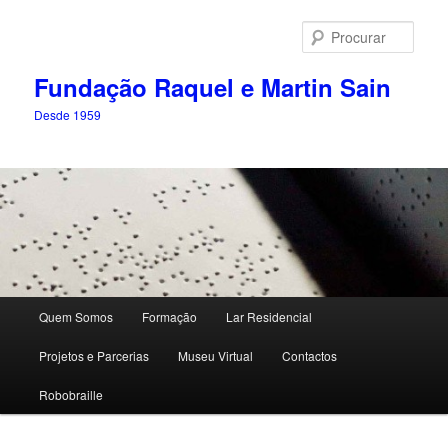
Saltar
para
Procu
o
conteúdo
Fundação Raquel e Martin Sain
primário
Desde 1959
Menu
Quem Somos
Formação
Lar Residencial
principal
Projetos e Parcerias
Museu Virtual
Contactos
Robobraille