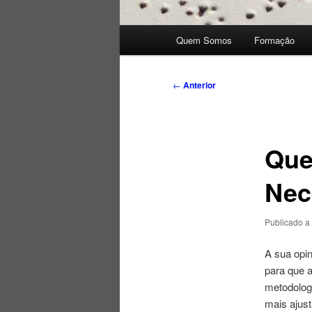
Menu
Quem Somos
Formação
principal
Navegação
←
Anterior
de
artigos
Que
Nec
Publicado a
A sua opin
para que 
metodolog
mais ajus