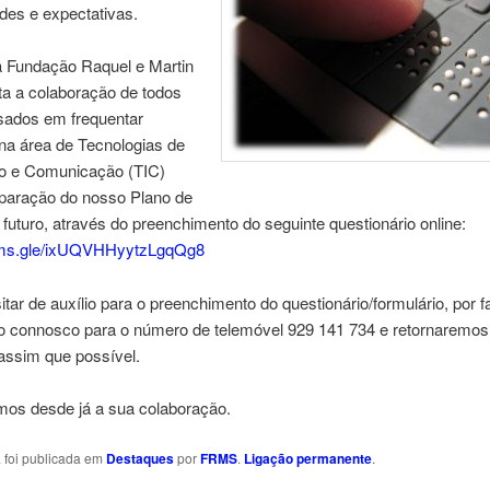
des e expectativas.
a Fundação Raquel e Martin
ita a colaboração de todos
ssados em frequentar
na área de Tecnologias de
o e Comunicação (TIC)
eparação do nosso Plano de
uturo, através do preenchimento do seguinte questionário online:
orms.gle/ixUQVHHyytzLgqQg8
tar de auxílio para o preenchimento do questionário/formulário, por f
o connosco para o número de telemóvel 929 141 734 e retornaremos
ssim que possível.
os desde já a sua colaboração.
a foi publicada em
Destaques
por
FRMS
.
Ligação permanente
.