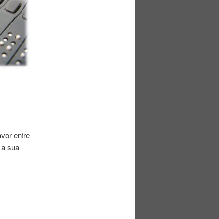
avor entre
 a sua