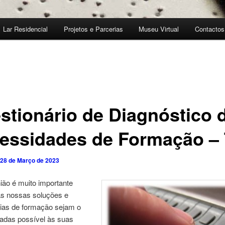
Lar Residencial
Projetos e Parcerias
Museu Virtual
Contactos
stionário de Diagnóstico 
essidades de Formação – 
28 de Março de 2023
ião é muito importante
as nossas soluções e
ias de formação sejam o
tadas possível às suas