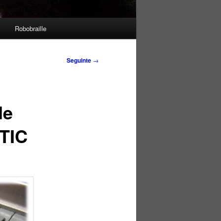
Robobraille
Seguinte
→
de
TIC