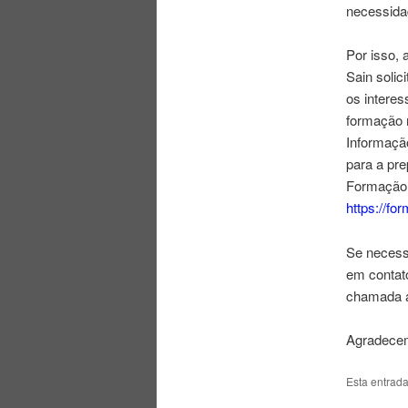
necessida
Por isso, 
Sain solic
os intere
formação 
Informaçã
para a pr
Formação f
https://f
Se necessi
em contat
chamada a
Agradecem
Esta entrad